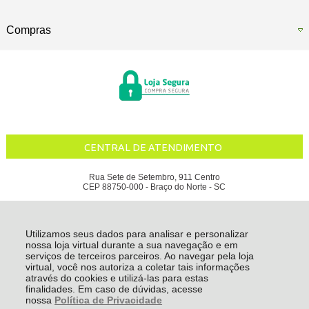
Compras
CENTRAL DE ATENDIMENTO
Rua Sete de Setembro, 911 Centro
CEP 88750-000 - Braço do Norte - SC
ÁGUA DA SERRA INDUSTRIAL DE BEBIDAS LTDA - CNPJ: 80.936.685/0001-11
Todos os direitos reservados
-
Água da Serra
-
2026
Utilizamos seus dados para analisar e personalizar
nossa loja virtual durante a sua navegação e em
serviços de terceiros parceiros. Ao navegar pela loja
virtual, você nos autoriza a coletar tais informações
através do cookies e utilizá-las para estas
finalidades. Em caso de dúvidas, acesse
nossa
Política de Privacidade