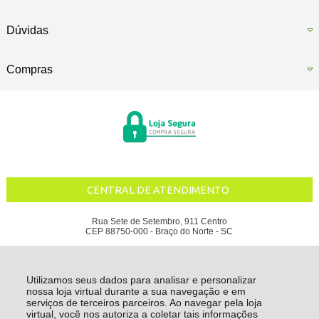
Dúvidas
Compras
CENTRAL DE ATENDIMENTO
Rua Sete de Setembro, 911 Centro
CEP 88750-000 - Braço do Norte - SC
ÁGUA DA SERRA INDUSTRIAL DE BEBIDAS LTDA - CNPJ: 80.936.685/0001-11
Todos os direitos reservados
-
Água da Serra
-
2026
Utilizamos seus dados para analisar e personalizar
nossa loja virtual durante a sua navegação e em
serviços de terceiros parceiros. Ao navegar pela loja
virtual, você nos autoriza a coletar tais informações