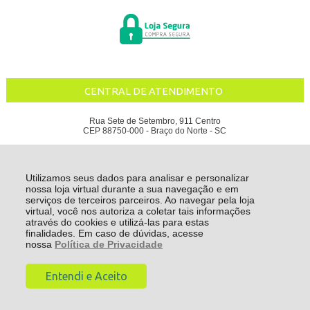
CENTRAL DE ATENDIMENTO
Rua Sete de Setembro, 911 Centro
CEP 88750-000 - Braço do Norte - SC
ÁGUA DA SERRA INDUSTRIAL DE BEBIDAS LTDA - CNPJ: 80.936.685/0001-11
Todos os direitos reservados
-
Água da Serra
-
2026
Utilizamos seus dados para analisar e personalizar
nossa loja virtual durante a sua navegação e em
serviços de terceiros parceiros. Ao navegar pela loja
virtual, você nos autoriza a coletar tais informações
através do cookies e utilizá-las para estas
finalidades. Em caso de dúvidas, acesse
nossa
Política de Privacidade
Entendi e Aceito