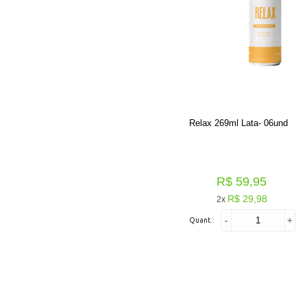
Relax 269ml Lata- 06und
R$ 59,95
R$ 29,98
2x
-
+
Quant.: