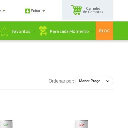
Carrinho
O
Entrar
de Compras
2500
BLOG
Para cada Momento
Favoritos
2500
guadaserra.com.br
ndimento Online
Ordenar por: