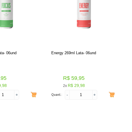
ta- 06und
Energy 269ml Lata- 06und
,95
R$ 59,95
9,98
R$ 29,98
2x
+
-
+
Quant.: