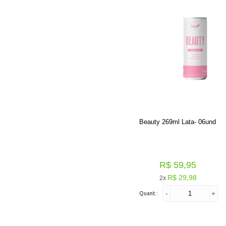
Beauty 269ml Lata- 06und
R$ 59,95
R$ 29,98
2x
-
+
Quant.: