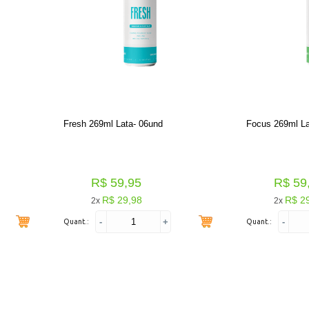
Fresh 269ml Lata- 06und
Focus 269ml La
R$ 59,95
R$ 59
R$ 29,98
R$ 2
2x
2x
-
+
-
Quant.:
Quant.: