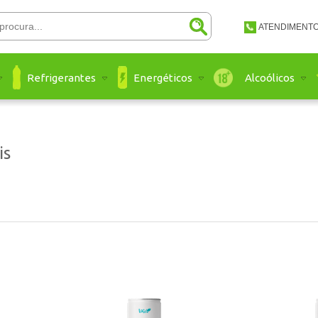
ATENDIMENT
(48) 3651-
Refrigerantes
Energéticos
Alcoólicos
(48) 3651 
atendimento@a
is
Ate
a