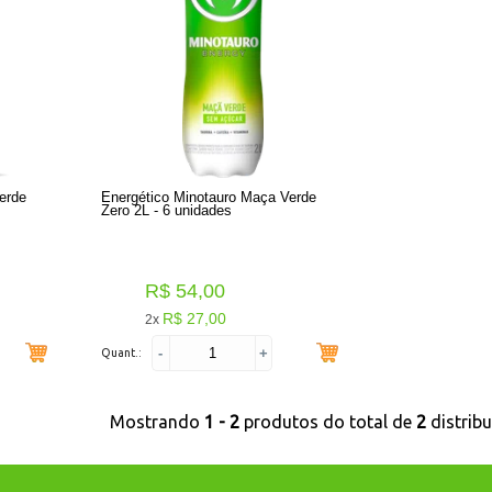
erde
Energético Minotauro Maça Verde
Zero 2L - 6 unidades
R$ 54,00
R$ 27,00
2x
-
+
Quant.:
Mostrando
1 - 2
produtos do total de
2
distrib