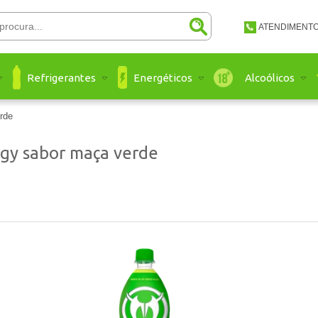
ATENDIMENT
(48) 3651-
Refrigerantes
Energéticos
Alcoólicos
(48) 3651 
atendimento@a
rde
gy sabor maça verde
Ate
a