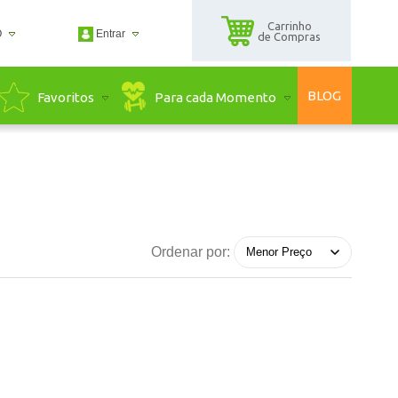
Carrinho
O
Entrar
de Compras
2500
BLOG
Para cada Momento
Favoritos
2500
guadaserra.com.br
ndimento Online
Ordenar por: