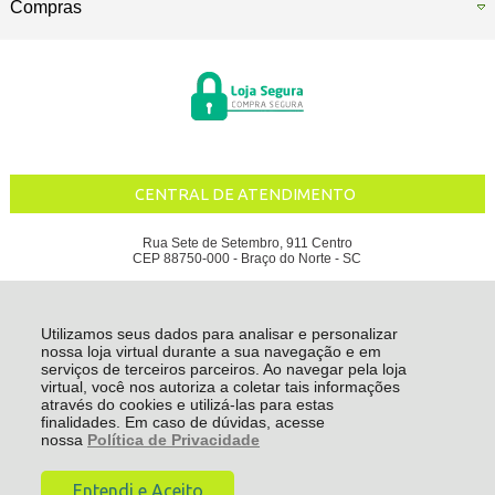
Compras
CENTRAL DE ATENDIMENTO
Rua Sete de Setembro, 911 Centro
CEP 88750-000 - Braço do Norte - SC
ÁGUA DA SERRA INDUSTRIAL DE BEBIDAS LTDA - CNPJ: 80.936.685/0001-11
Todos os direitos reservados
-
Água da Serra
-
2026
Utilizamos seus dados para analisar e personalizar
nossa loja virtual durante a sua navegação e em
serviços de terceiros parceiros. Ao navegar pela loja
virtual, você nos autoriza a coletar tais informações
através do cookies e utilizá-las para estas
finalidades. Em caso de dúvidas, acesse
nossa
Política de Privacidade
Entendi e Aceito