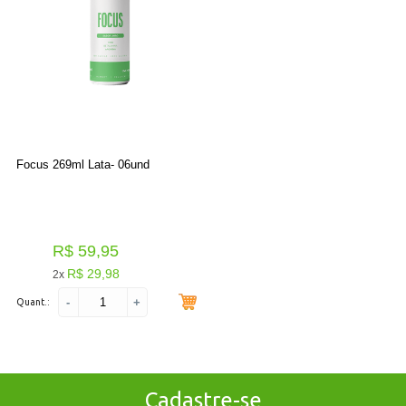
Focus 269ml Lata- 06und
R$ 59,95
R$ 29,98
2x
-
+
Quant.:
Cadastre-se