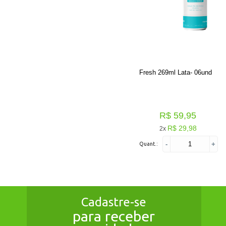
Fresh 269ml Lata- 06und
R$ 59,95
R$ 29,98
2x
-
+
Quant.:
Cadastre-se
para receber