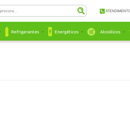
ATENDIMENT
(48) 3651-
Refrigerantes
Energéticos
Alcoólicos
(48) 3651 
atendimento@a
Ate