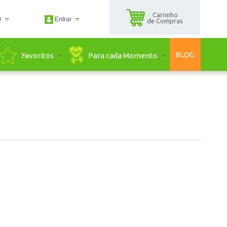
Carrinho
O
Entrar
de Compras
2500
BLOG
Para cada Momento
Favoritos
2500
guadaserra.com.br
ndimento Online