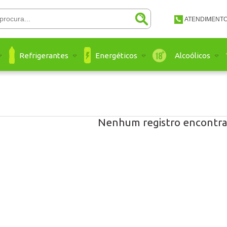
ATENDIMENT
(48) 3651-
Refrigerantes
Energéticos
Alcoólicos
(48) 3651 
atendimento@a
Ate
Nenhum registro encontra