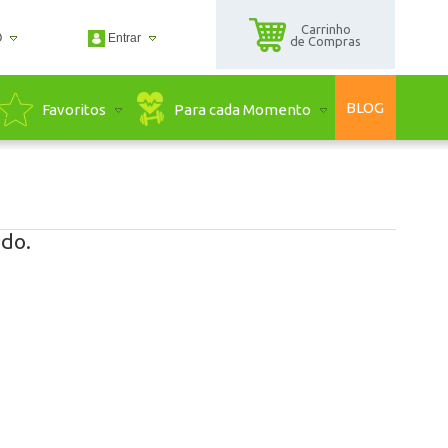
Carrinho
O
Entrar
de Compras
2500
BLOG
Para cada Momento
Favoritos
2500
guadaserra.com.br
ndimento Online
do.