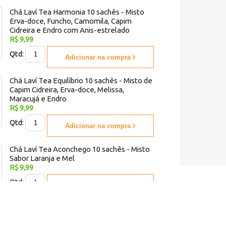
Chá Laví Tea Harmonia 10 sachês - Misto
Erva-doce, Funcho, Camomila, Capim
Cidreira e Endro com Anis-estrelado
R$ 9,99
Qtd:
Adicionar na compra
Chá Laví Tea Equilíbrio 10 sachês - Misto de
Capim Cidreira, Erva-doce, Melissa,
Maracujá e Endro
R$ 9,99
Qtd:
Adicionar na compra
Chá Laví Tea Aconchego 10 sachês - Misto
Sabor Laranja e Mel
R$ 9,99
Qtd:
Adicionar na compra
Chá Laví Tea Refrescância 10 sachês -
Misto Sabor Abacaxi