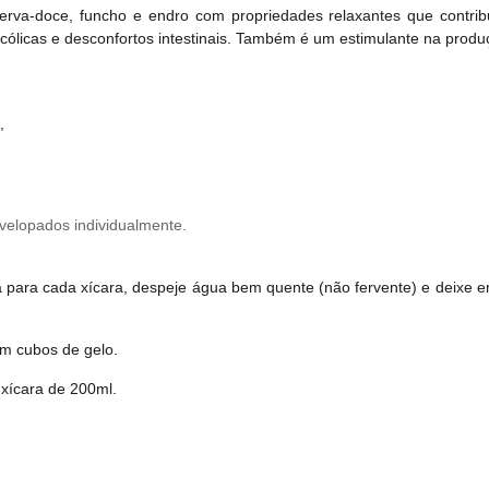
R$ 9,99
erva-doce, funcho e endro com propriedades relaxantes que contri
Qtd:
cólicas e desconfortos intestinais. Também é um estimulante na produç
Adicionar na compra
,
nvelopados individualmente.
para cada xícara, despeje água bem quente (não fervente) e deixe em
om cubos de gelo.
 xícara de 200ml.