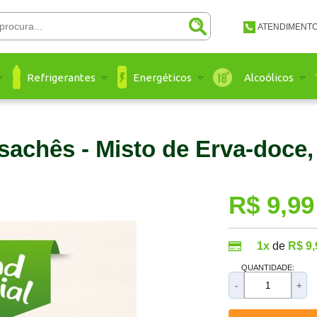
ATENDIMENT
(48) 3651-
Refrigerantes
Energéticos
Alcoólicos
(48) 3651 
atendimento@a
sachês - Misto de Erva-doce
Ate
R$ 9,99
1x
de
R$ 9,
QUANTIDADE:
-
+