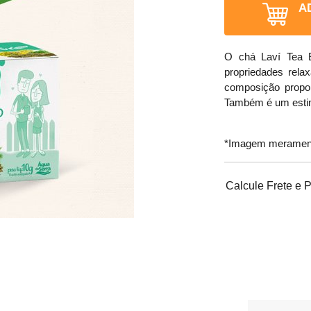
A
O chá Laví Tea 
propriedades rela
composição proporc
Também é um estimu
*Imagem meramente
Calcule Frete e 