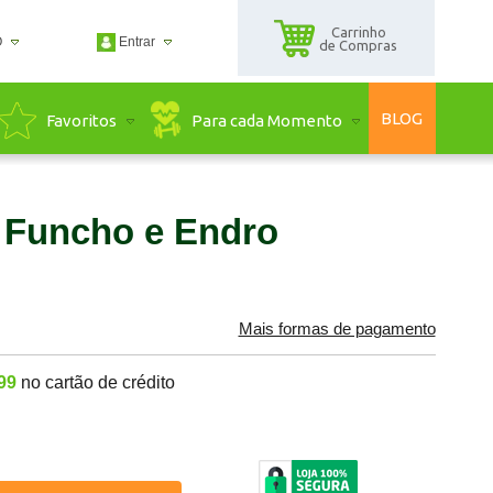
Carrinho
O
Entrar
de Compras
2500
BLOG
Para cada Momento
Favoritos
2500
guadaserra.com.br
, Funcho e Endro
ndimento Online
Mais formas de pagamento
99
no cartão de crédito