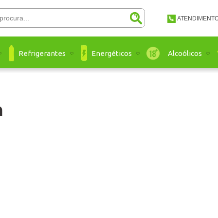
ATENDIMENT
(48) 3651-
Refrigerantes
Energéticos
Alcoólicos
(48) 3651 
atendimento@a
n
Ate