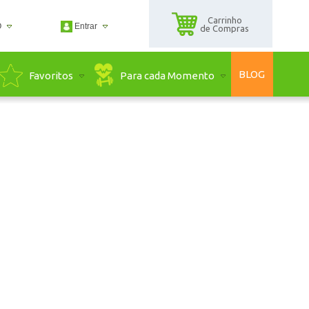
Carrinho
O
Entrar
de Compras
2500
BLOG
Para cada Momento
Favoritos
2500
guadaserra.com.br
ndimento Online