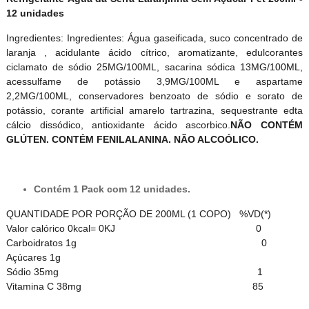
12 unidades
Ingredientes: Ingredientes: Água gaseificada, suco concentrado de
laranja , acidulante ácido cítrico, aromatizante, edulcorantes
ciclamato de sódio 25MG/100ML, sacarina sódica 13MG/100ML,
acessulfame de potássio 3,9MG/100ML e aspartame
2,2MG/100ML, conservadores benzoato de sódio e sorato de
potássio, corante artificial amarelo tartrazina, sequestrante edta
cálcio dissódico, antioxidante ácido ascorbico.
NÃO CONTÉM
GLÚTEN. CONTÉM FENILALANINA. NÃO ALCOÓLICO.
Contém 1 Pack com 12 unidades.
QUANTIDADE POR PORÇÃO DE 200ML (1 COPO) %VD(*)
Valor calórico 0kcal= 0KJ 0
Carboidratos 1g 0
Açúcares 1g
Sódio 35mg 1
Vitamina C 38mg 85