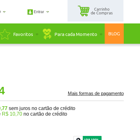
Carrinho
O
Entrar
de Compras
2500
BLOG
Para cada Momento
Favoritos
2500
guadaserra.com.br
ndimento Online
4
Mais formas de pagamento
,77
sem juros no cartão de crédito
e
R$ 10,70
no cartão de crédito