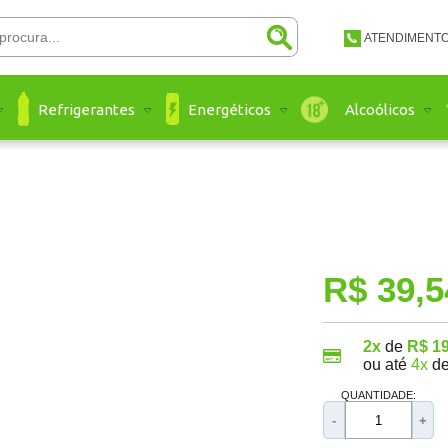
ATENDIMENT
(48) 3651-
Refrigerantes
Energéticos
Alcoólicos
(48) 3651 
atendimento@a
Ate
R$ 39,5
2x
de
R$ 19
ou até
4x
d
QUANTIDADE:
-
+