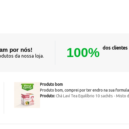
100%
dos cliente
lam por nós!
odutos da nossa loja.
Produto bom
Produto bom, comprei por ter endro na sua formul
Produto:
Chá Laví Tea Equilíbrio 10 sachês - Misto 